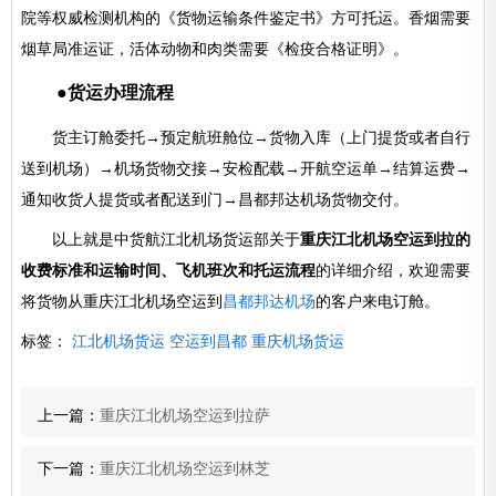
院等权威检测机构的《货物运输条件鉴定书》方可托运。香烟需要
烟草局准运证，活体动物和肉类需要《检疫合格证明》。
●货运办理流程
货主订舱委托→预定航班舱位→货物入库（上门提货或者自行
送到机场）→机场货物交接→安检配载→开航空运单→结算运费→
通知收货人提货或者配送到门→昌都邦达机场货物交付。
以上就是中货航江北机场货运部关于
重庆江北机场空运到拉的
收费标准和运输时间、飞机班次和托运流程
的详细介绍，欢迎需要
将货物从重庆江北机场空运到
昌都邦达机场
的客户来电订舱。
标签：
江北机场货运
空运到昌都
重庆机场货运
上一篇：
重庆江北机场空运到拉萨
下一篇：
重庆江北机场空运到林芝