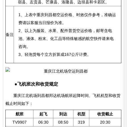
宿县、左贡县、芒康县、洛隆县、边坝县和卡若区。
1、上表中重庆到昌都空运价格、时效仅作参考，准确运
费请以客服当日报价为准。
2、以上为服装、水果、配件普货空运价格，邮寄含电
备注
池、液体、粉末、化工品等特殊敏感的航空快件请来电
咨询。
3、轻泡货每个立方折算成167公斤计费。
●飞机班次和收货规定
重庆江北机场到昌都邦达机场航班起降时间、飞机机型和收货
截止时间如下：
航班
起飞
到达
机型
收货截止
TV9907
06:30
08:50
319
20:30