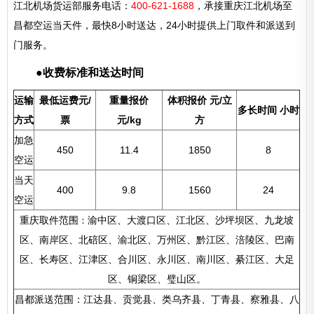
江北机场货运部服务电话：
400-621-1688
，承接重庆江北机场至
昌都空运当天件，最快8小时送达，24小时提供上门取件和派送到
门服务。
●收费标准和送达时间
运输
最低运费
元/
重量报价
体积报价
元/立
多长时间
小时
方式
票
元/kg
方
加急
450
11.4
1850
8
空运
当天
400
9.8
1560
24
空运
重庆取件范围
渝中区、大渡口区、江北区、沙坪坝区、九龙坡
：
区、南岸区、北碚区、渝北区、万州区、黔江区、涪陵区、巴南
区、长寿区、江津区、合川区、永川区、南川区、綦江区、大足
区、铜梁区、璧山区。
昌都派送范围：江达县、贡觉县、类乌齐县、丁青县、察雅县、八