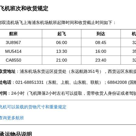
机班次和收货规定
流机场飞上海浦东机场航班起降时间和收货截止时间如下：
航班
起飞
到达
机
3U8967
06:00
08:45
3
MU5414
13:30
16:00
3
CA8550
21:00
23:40
3
取货地址
：浦东机场东货运区提货处（东远航路351号），西货运区东航
处电话
：021-68851331（东航、上航、山东航、联航）；68842008
时间
：24小时（飞机降落2小时左右可以提取，需带收货人身份证或者驾
飞机可以装载的货物尺寸和重量规定
查询更多航班
运物品说明