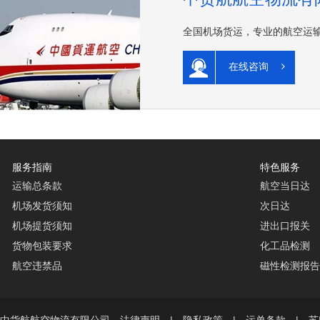
全国机场货运，专业的航空运
在线咨询
服务指南
特色服务
运输总条款
航空当日达
机场发货须知
次日达
机场提货须知
进出口报关
货物包装要求
化工品检测
航空违禁品
磁性检测报告
-2024 中货航航空物流有限公司
法律声明
|
隐私政策
|
运单条款
|
苏