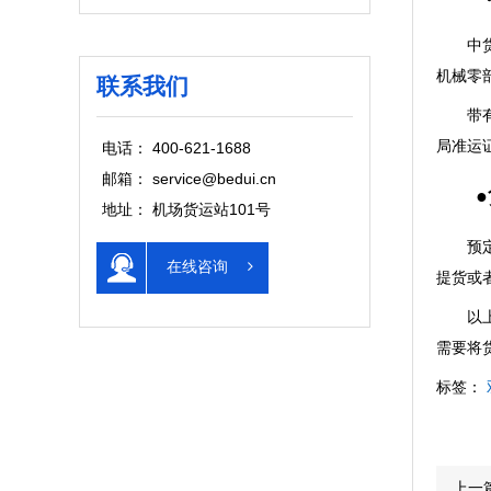
中货航
机械零
联系我们
带有电
局准运
电话： 400-621-1688
邮箱： service@bedui.cn
●货
地址： 机场货运站101号
预定航
在线咨询
提货或
以上就
需要将
标签：
上一