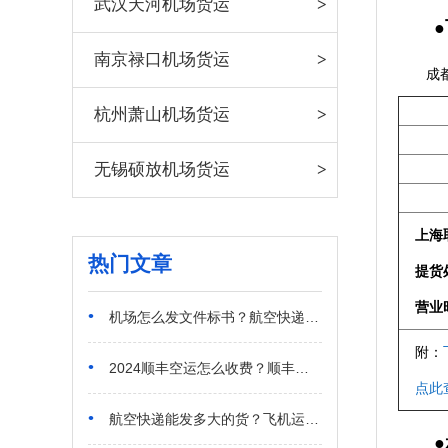
武汉天河机场货运
●飞
南京禄口机场货运
成都双
杭州萧山机场货运
无锡硕放机场货运
上海
热门文章
提货
营业
•
机场怎么发文件标书？航空快递多少钱多长时间？
附：
•
2024顺丰空运怎么收费？顺丰航空件一般要几天？
点此
•
航空快递能发多大的货？飞机运货尺寸重量具体规定
●承