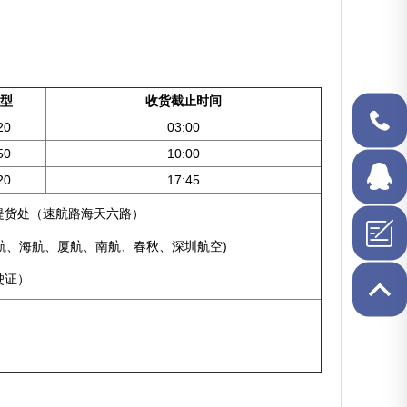
型
收货截止时间
20
03:00
50
10:00
400-621-
20
17:45
1688
提货处（速航路海天六路）
在线QQ
 (国航、海航、厦航、南航、春秋、深圳航空)
驶证）