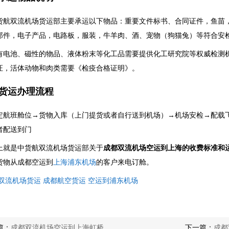
双流机场货运部主要承运以下物品：重要文件标书、合同证件，鱼苗，
部件，电子产品，电路板，服装，牛羊肉、酒、宠物（狗猫兔）等符合安
池、磁性的物品、液体粉末等化工品需要提供化工研究院等权威检测机
证，活体动物和肉类需要《检疫合格证明》。
运办理流程
班舱位→货物入库（上门提货或者自行送到机场）→机场安检→配载飞
者配送到门
是中货航双流机场货运部关于
成都双流机场空运到上海的收费标准和
货物从成都空运到
上海浦东机场
的客户来电订舱。
双流机场货运
成都航空货运
空运到浦东机场
篇：
成都双流机场空运到上海虹桥
下一篇：
成都